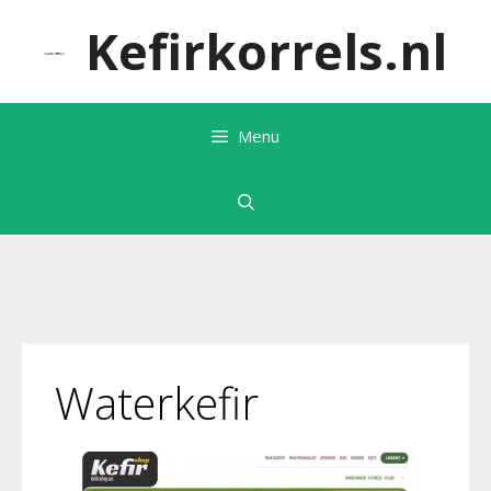
Ga
Kefirkorrels.nl
naar
de
inhoud
Menu
Waterkefir