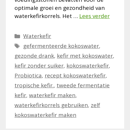
optimale groei en gezondheid van
waterkefirkorrels. Het …
Lees verder
Categorieën
Waterkefir
Tags
gefermenteerde kokoswater
,
gezonde drank
,
kefir met kokoswater
,
kefir zonder suiker
,
kokoswaterkefir
,
Probiotica
,
recept kokoswaterkefir
,
tropische kefir.
,
tweede fermentatie
kefir
,
waterkefir maken
,
waterkefirkorrels gebruiken
,
zelf
kokoswaterkefir maken