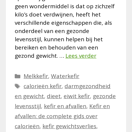
geen wondermiddel is dat op zichzelf
kilo’s doet verdwijnen, heeft het
verschillende eigenschappen die, als
onderdeel van een gezonde
levensstijl, kunnen helpen bij het
bereiken en behouden van een
gezond gewicht. …
Lees verder
Categorieën
Melkkefir
,
Waterkefir
Tags
calorieën kefir
,
darmgezondheid
en gewicht
,
dieet
,
eiwit kefir
,
gezonde
levensstijl
,
kefir en afvallen
,
Kefir en
afvallen: de complete gids over
calorieën
,
kefir gewichtsverlies
,