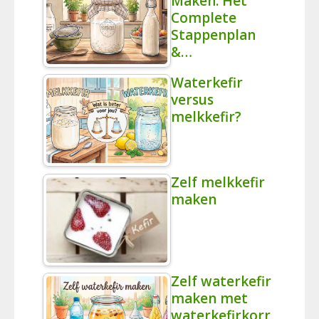
Maken: Het
Complete
Stappenplan
&…
Waterkefir
versus
melkkefir?
Zelf melkkefir
maken
Zelf waterkefir
maken met
waterkefirkorr