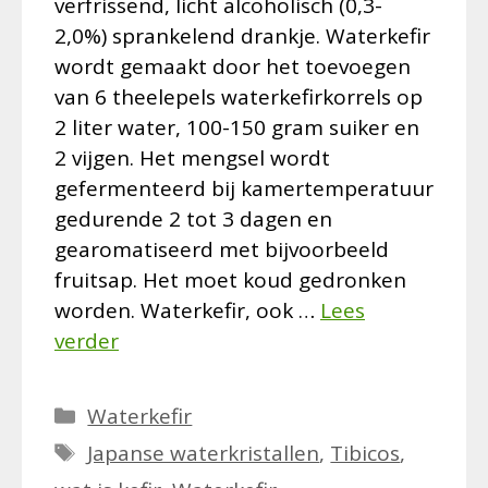
verfrissend, licht alcoholisch (0,3-
2,0%) sprankelend drankje. Waterkefir
wordt gemaakt door het toevoegen
van 6 theelepels waterkefirkorrels op
2 liter water, 100-150 gram suiker en
2 vijgen. Het mengsel wordt
gefermenteerd bij kamertemperatuur
gedurende 2 tot 3 dagen en
gearomatiseerd met bijvoorbeeld
fruitsap. Het moet koud gedronken
worden. Waterkefir, ook …
Lees
verder
Categorieën
Waterkefir
Tags
Japanse waterkristallen
,
Tibicos
,