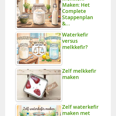
Maken: Het
Complete
Stappenplan
&…
Waterkefir
versus
melkkefir?
Zelf melkkefir
maken
Zelf waterkefir
maken met