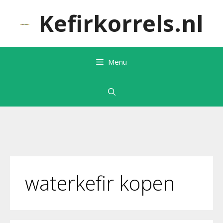
Ga
Kefirkorrels.nl
naar
de
inhoud
Menu
waterkefir kopen