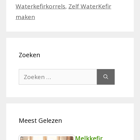
Waterkefirkorrels
,
Zelf WaterKefir
maken
Zoeken
Zoek
naar:
Meest Gelezen
Melkkefir