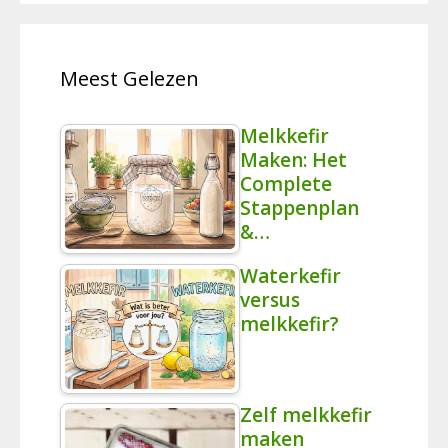
Meest Gelezen
Melkkefir
Maken: Het
Complete
Stappenplan
&…
Waterkefir
versus
melkkefir?
Zelf melkkefir
maken