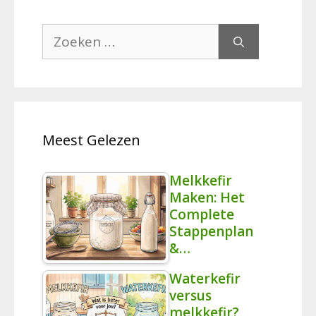
Zoek
naar:
Meest Gelezen
Melkkefir
Maken: Het
Complete
Stappenplan
&…
Waterkefir
versus
melkkefir?