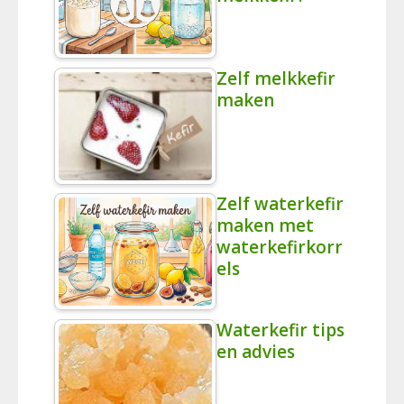
Zelf melkkefir
maken
Zelf waterkefir
maken met
waterkefirkorr
els
Waterkefir tips
en advies