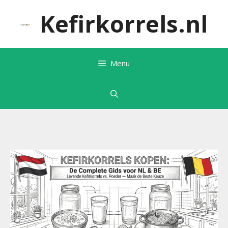
Ga
Kefirkorrels.nl
naar
de
inhoud
Menu