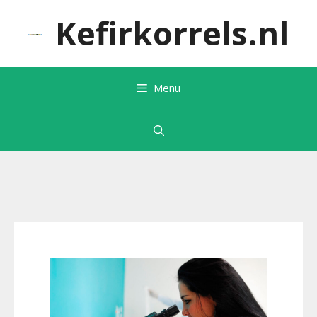
Ga
Kefirkorrels.nl
naar
de
inhoud
Menu