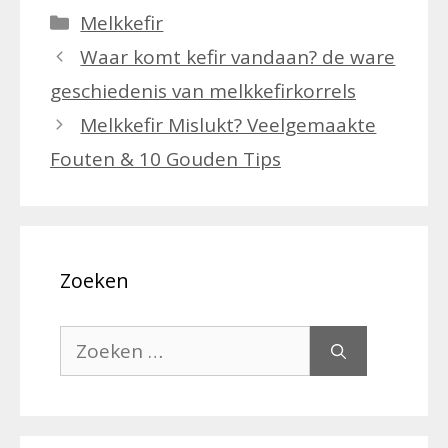
Categorieën
Melkkefir
Waar komt kefir vandaan? de ware
geschiedenis van melkkefirkorrels
Melkkefir Mislukt? Veelgemaakte
Fouten & 10 Gouden Tips
Zoeken
Zoek
naar: