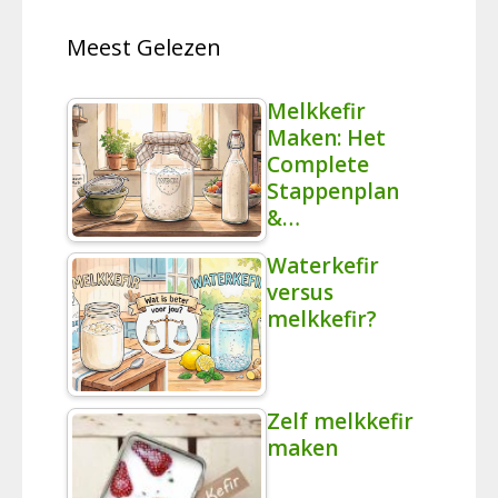
Meest Gelezen
Melkkefir
Maken: Het
Complete
Stappenplan
&…
Waterkefir
versus
melkkefir?
Zelf melkkefir
maken