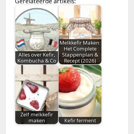
Gerelateerde artikels:
Melkkefir Maken:
Het Complete
Alles over Kefir,
Stappenplan &
Kombucha & Co
Recept (2026)
Zelf melkkefir
maken
Kefir ferment