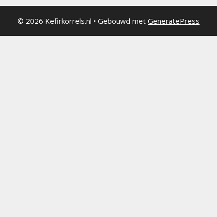
© 2026 Kefirkorrels.nl
• Gebouwd met
GeneratePress