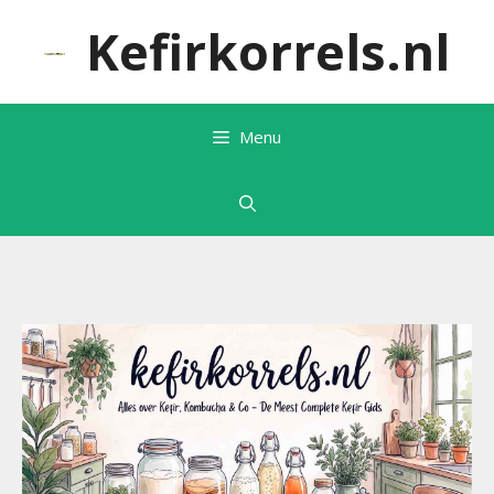
Ga
Kefirkorrels.nl
naar
de
inhoud
Menu