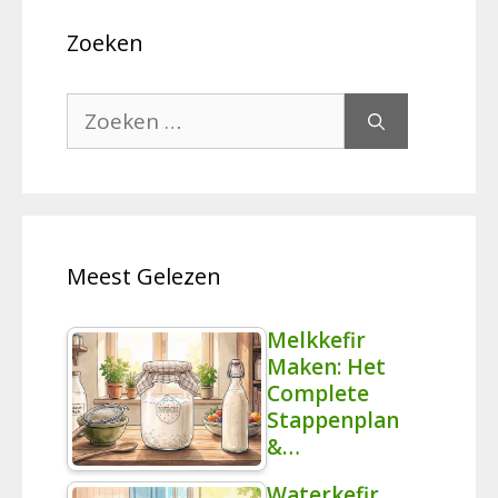
Zoeken
Zoek
naar:
Meest Gelezen
Melkkefir
Maken: Het
Complete
Stappenplan
&…
Waterkefir