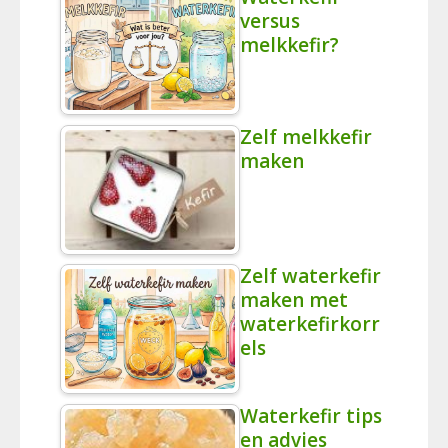
versus
melkkefir?
Zelf melkkefir
maken
Zelf waterkefir
maken met
waterkefirkorr
els
Waterkefir tips
en advies