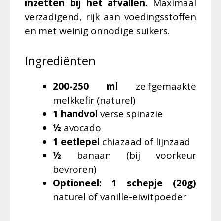
inzetten bij het afvallen.
Maximaal
verzadigend, rijk aan voedingsstoffen
en met weinig onnodige suikers.
Ingrediënten
200-250 ml
zelfgemaakte
melkkefir (naturel)
1 handvol
verse spinazie
½
avocado
1 eetlepel
chiazaad of lijnzaad
½
banaan (bij voorkeur
bevroren)
Optioneel: 1 schepje (20g)
naturel of vanille-eiwitpoeder