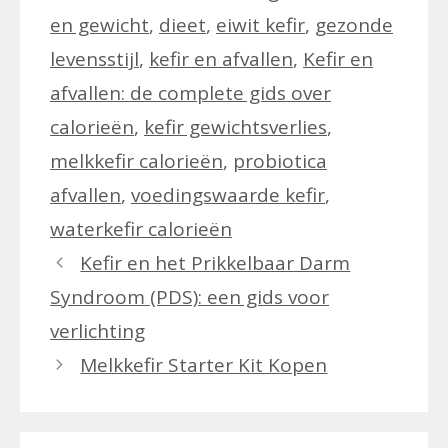
en gewicht
,
dieet
,
eiwit kefir
,
gezonde
levensstijl
,
kefir en afvallen
,
Kefir en
afvallen: de complete gids over
calorieën
,
kefir gewichtsverlies
,
melkkefir calorieën
,
probiotica
afvallen
,
voedingswaarde kefir
,
waterkefir calorieën
Kefir en het Prikkelbaar Darm
Syndroom (PDS): een gids voor
verlichting
Melkkefir Starter Kit Kopen