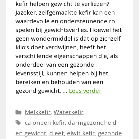
kefir helpen gewicht te verliezen?
Jazeker, zelfgemaakte kefir kan een
waardevolle en ondersteunende rol
spelen bij gewichtsverlies. Hoewel het
geen wondermiddel is dat op zichzelf
kilo’s doet verdwijnen, heeft het
verschillende eigenschappen die, als
onderdeel van een gezonde
levensstijl, kunnen helpen bij het
bereiken en behouden van een
gezond gewicht. …
Lees verder
Categorieën
Melkkefir
,
Waterkefir
Tags
calorieën kefir
,
darmgezondheid
en gewicht
,
dieet
,
eiwit kefir
,
gezonde