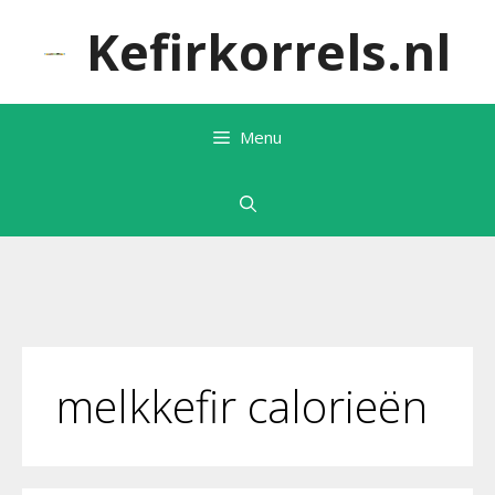
Ga
Kefirkorrels.nl
naar
de
inhoud
Menu
melkkefir calorieën