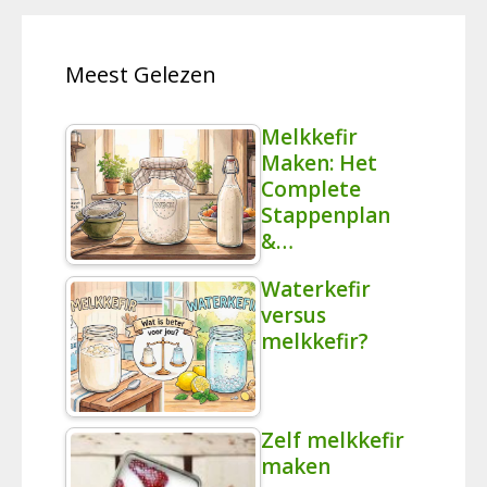
Meest Gelezen
Melkkefir
Maken: Het
Complete
Stappenplan
&…
Waterkefir
versus
melkkefir?
Zelf melkkefir
maken