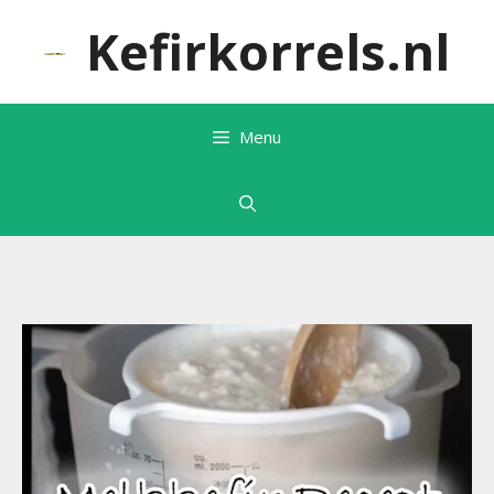
Ga
Kefirkorrels.nl
naar
de
inhoud
Menu