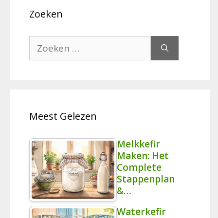
Zoeken
Zoek
naar:
Meest Gelezen
Melkkefir
Maken: Het
Complete
Stappenplan
&…
Waterkefir