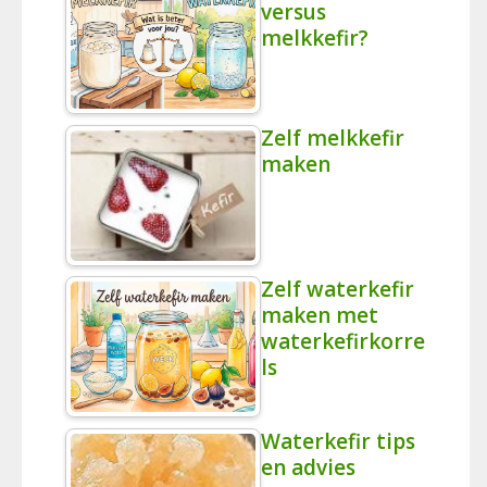
versus
melkkefir?
Zelf melkkefir
maken
Zelf waterkefir
maken met
waterkefirkorre
ls
Waterkefir tips
en advies