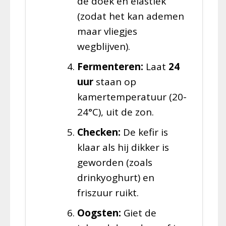
de doek en elastiek
(zodat het kan ademen
maar vliegjes
wegblijven).
Fermenteren:
Laat
24
uur
staan op
kamertemperatuur (20-
24°C), uit de zon.
Checken:
De kefir is
klaar als hij dikker is
geworden (zoals
drinkyoghurt) en
friszuur ruikt.
Oogsten:
Giet de