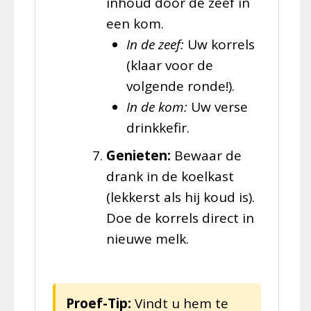
inhoud door de zeef in
een kom.
In de zeef:
Uw korrels
(klaar voor de
volgende ronde!).
In de kom:
Uw verse
drinkkefir.
Genieten:
Bewaar de
drank in de koelkast
(lekkerst als hij koud is).
Doe de korrels direct in
nieuwe melk.
Proef-Tip:
Vindt u hem te