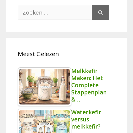
Zoek
naar:
Meest Gelezen
Melkkefir
Maken: Het
Complete
Stappenplan
&…
Waterkefir
versus
melkkefir?