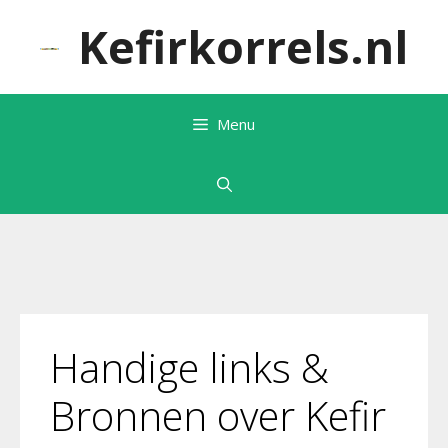
Ga
Kefirkorrels.nl
naar
de
inhoud
Menu
Handige links &
Bronnen over Kefir