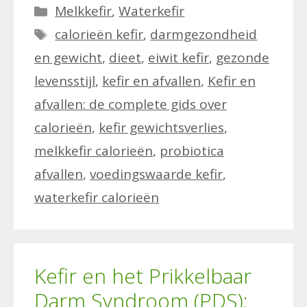
Categorieën
Melkkefir
,
Waterkefir
Tags
calorieën kefir
,
darmgezondheid
en gewicht
,
dieet
,
eiwit kefir
,
gezonde
levensstijl
,
kefir en afvallen
,
Kefir en
afvallen: de complete gids over
calorieën
,
kefir gewichtsverlies
,
melkkefir calorieën
,
probiotica
afvallen
,
voedingswaarde kefir
,
waterkefir calorieën
Kefir en het Prikkelbaar
Darm Syndroom (PDS):