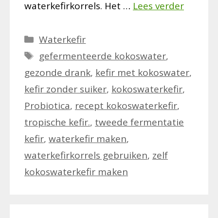
waterkefirkorrels. Het …
Lees verder
Categorieën
Waterkefir
Tags
gefermenteerde kokoswater
,
gezonde drank
,
kefir met kokoswater
,
kefir zonder suiker
,
kokoswaterkefir
,
Probiotica
,
recept kokoswaterkefir
,
tropische kefir.
,
tweede fermentatie
kefir
,
waterkefir maken
,
waterkefirkorrels gebruiken
,
zelf
kokoswaterkefir maken