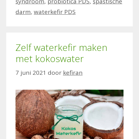
syndroom
,
probiotica PDS
,
spastische
darm
,
waterkefir PDS
Zelf waterkefir maken
met kokoswater
7 juni 2021
door
kefiran