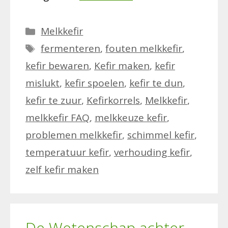
Categorieën
Melkkefir
Tags
fermenteren
,
fouten melkkefir
,
kefir bewaren
,
Kefir maken
,
kefir
mislukt
,
kefir spoelen
,
kefir te dun
,
kefir te zuur
,
Kefirkorrels
,
Melkkefir
,
melkkefir FAQ
,
melkkeuze kefir
,
problemen melkkefir
,
schimmel kefir
,
temperatuur kefir
,
verhouding kefir
,
zelf kefir maken
De Wetenschap achter