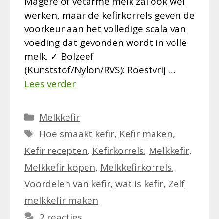
Magere of vetarme melk zal ook wel
werken, maar de kefirkorrels geven de
voorkeur aan het volledige scala van
voeding dat gevonden wordt in volle
melk. ✓ Bolzeef
(Kunststof/Nylon/RVS): Roestvrij …
Lees verder
Categorieën
Melkkefir
Tags
Hoe smaakt kefir
,
Kefir maken
,
Kefir recepten
,
Kefirkorrels
,
Melkkefir
,
Melkkefir kopen
,
Melkkefirkorrels
,
Voordelen van kefir
,
wat is kefir
,
Zelf
melkkefir maken
2 reacties