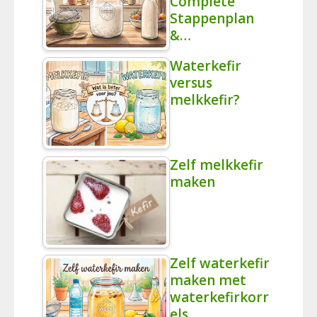
Complete
Stappenplan
&…
Waterkefir
versus
melkkefir?
Zelf melkkefir
maken
Zelf waterkefir
maken met
waterkefirkorr
els