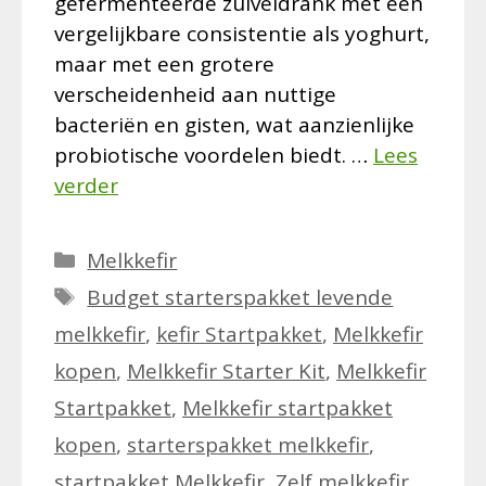
gefermenteerde zuiveldrank met een
vergelijkbare consistentie als yoghurt,
maar met een grotere
verscheidenheid aan nuttige
bacteriën en gisten, wat aanzienlijke
probiotische voordelen biedt. …
Lees
verder
Categorieën
Melkkefir
Tags
Budget starterspakket levende
melkkefir
,
kefir Startpakket
,
Melkkefir
kopen
,
Melkkefir Starter Kit
,
Melkkefir
Startpakket
,
Melkkefir startpakket
kopen
,
starterspakket melkkefir
,
startpakket Melkkefir
,
Zelf melkkefir