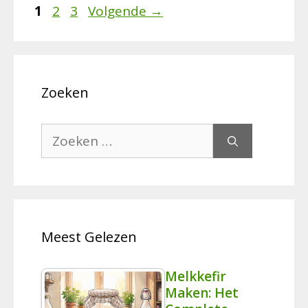
Pagina
Pagina
Pagina
1
2
3
Volgende
→
Zoeken
Zoek
naar:
Meest Gelezen
Melkkefir
Maken: Het