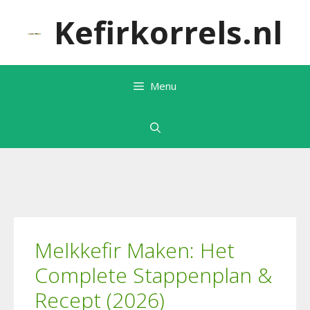
Ga
Kefirkorrels.nl
naar
de
inhoud
Menu
Melkkefir Maken: Het
Complete Stappenplan &
Recept (2026)