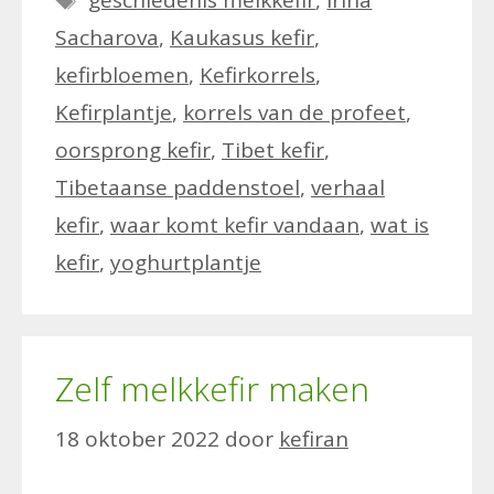
geschiedenis melkkefir
,
Irina
Sacharova
,
Kaukasus kefir
,
kefirbloemen
,
Kefirkorrels
,
Kefirplantje
,
korrels van de profeet
,
oorsprong kefir
,
Tibet kefir
,
Tibetaanse paddenstoel
,
verhaal
kefir
,
waar komt kefir vandaan
,
wat is
kefir
,
yoghurtplantje
Zelf melkkefir maken
18 oktober 2022
door
kefiran