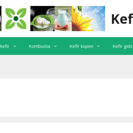
Kef
kefir
Kombucha
Kefir kopen
Kefir gids