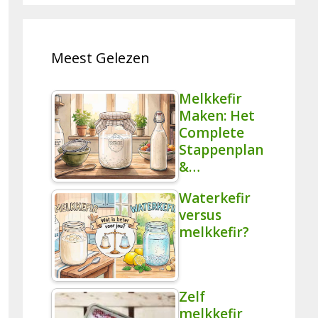
Meest Gelezen
Melkkefir
Maken: Het
Complete
Stappenplan
&…
Waterkefir
versus
melkkefir?
Zelf
melkkefir