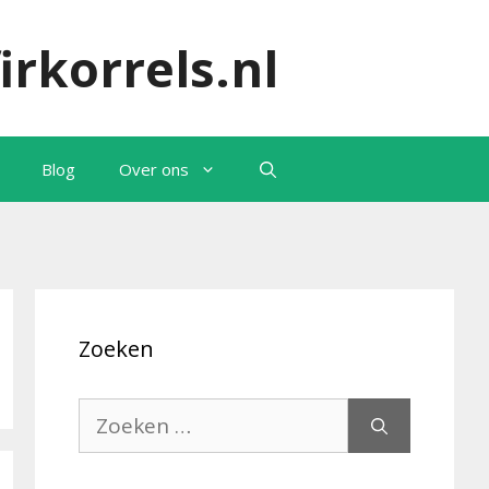
irkorrels.nl
Blog
Over ons
Zoeken
Zoek
naar: