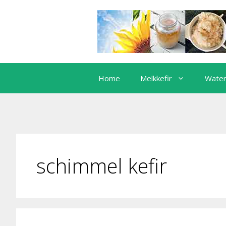
Ga
naar
de
inhoud
Home
Melkkefir
Water
schimmel kefir