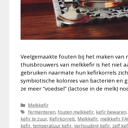
Veelgemaakte fouten bij het maken van m
thuisbrouwers van melkkefir is het niet 
gebruiken naarmate hun kefirkorrels zic
symbiotische kolonies van bacteriën en 
ze meer “voedsel” (lactose in de melk) 
Categorieën
Melkkefir
Tags
fermenteren
,
fouten melkkefir
,
kefir bewaren
kefir te zuur
,
Kefirkorrels
,
Melkkefir
,
melkkefir F
kefir
,
temperatuur kefir
,
verhouding kefir
,
zelf ke