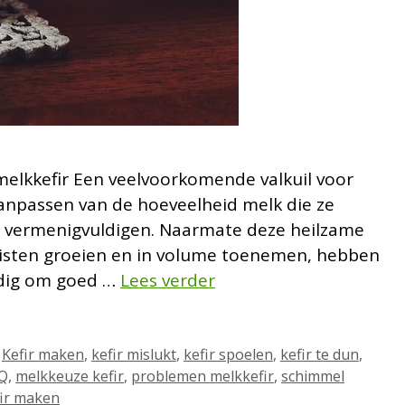
elkkefir Een veelvoorkomende valkuil voor
aanpassen van de hoeveelheid melk die ze
h vermenigvuldigen. Naarmate deze heilzame
gisten groeien en in volume toenemen, hebben
nodig om goed …
Lees verder
,
Kefir maken
,
kefir mislukt
,
kefir spoelen
,
kefir te dun
,
AQ
,
melkkeuze kefir
,
problemen melkkefir
,
schimmel
fir maken