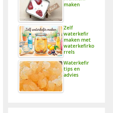
maken
Zelf
waterkefir
maken met
waterkefirko
rrels
Waterkefir
tips en
advies