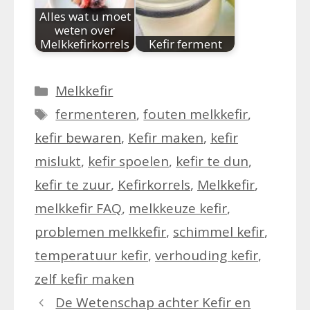
Alles wat u moet
weten over
Melkkefirkorrels
Kefir ferment
Categorieën
Melkkefir
Tags
fermenteren
,
fouten melkkefir
,
kefir bewaren
,
Kefir maken
,
kefir
mislukt
,
kefir spoelen
,
kefir te dun
,
kefir te zuur
,
Kefirkorrels
,
Melkkefir
,
melkkefir FAQ
,
melkkeuze kefir
,
problemen melkkefir
,
schimmel kefir
,
temperatuur kefir
,
verhouding kefir
,
zelf kefir maken
De Wetenschap achter Kefir en