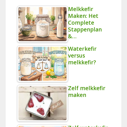
Melkkefir
Maken: Het
Complete
Stappenplan
&…
Waterkefir
versus
melkkefir?
Zelf melkkefir
maken