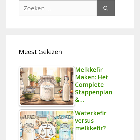
Zoek
naar:
Meest Gelezen
Melkkefir
Maken: Het
Complete
Stappenplan
&…
Waterkefir
versus
melkkefir?