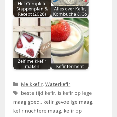
Het Complete
Stappenplan &
Alles over Kefir,
Recept (2026)
Kombucha & Co
Zelf melkkefir
maken
Kefir ferment
Categorieën
Melkkefir
,
Waterkefir
Tags
beste tijd kefir
,
is kefir op lege
maag goed.
,
kefir gevoelige maag
,
kefir nuchtere maag
,
kefir op