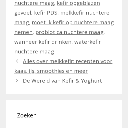
nuchtere maag
,
kefir opgeblazen
gevoel
,
kefir PDS
,
melkkefir nuchtere
maag
,
moet ik kefir op nuchtere maag
nemen
,
probiotica nuchtere maag
,
wanneer kefir drinken
,
waterkefir
nuchtere maag
Alles over melkkefir: recepten voor
kaas, ijs, smoothies en meer
De Wereld van Kefir & Yoghurt
Zoeken