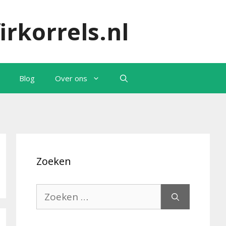
irkorrels.nl
Blog
Over ons
Zoeken
Zoek
naar: