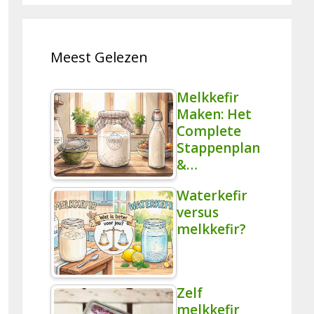
Meest Gelezen
Melkkefir
Maken: Het
Complete
Stappenplan
&…
Waterkefir
versus
melkkefir?
Zelf
melkkefir