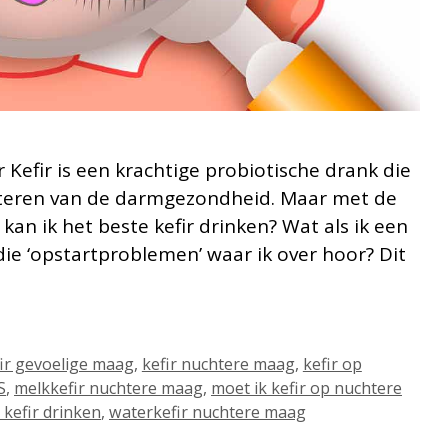
 Kefir is een krachtige probiotische drank die
eteren van de darmgezondheid. Maar met de
an ik het beste kefir drinken? Wat als ik een
 die ‘opstartproblemen’ waar ik over hoor? Dit
ir gevoelige maag
,
kefir nuchtere maag
,
kefir op
S
,
melkkefir nuchtere maag
,
moet ik kefir op nuchtere
kefir drinken
,
waterkefir nuchtere maag