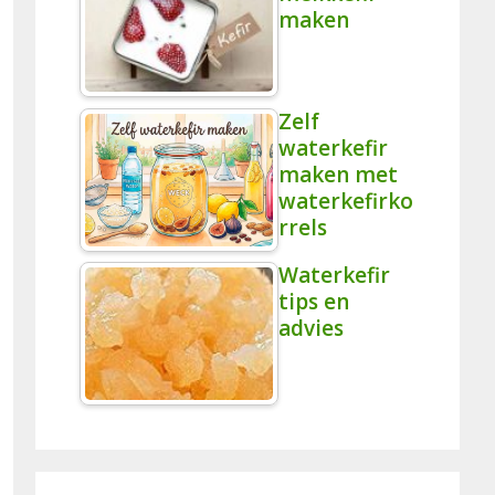
maken
Zelf
waterkefir
maken met
waterkefirko
rrels
Waterkefir
tips en
advies