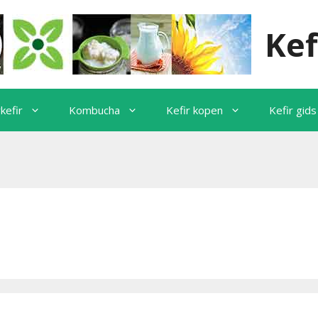
Kef
kefir
Kombucha
Kefir kopen
Kefir gids