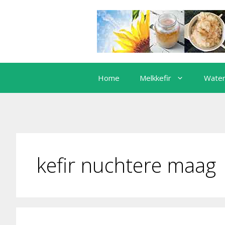
Ga
naar
de
inhoud
Home
Melkkefir
Water
kefir nuchtere maag