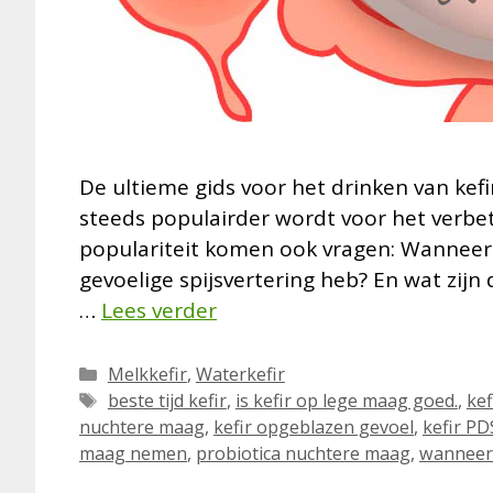
De ultieme gids voor het drinken van kefir
steeds populairder wordt voor het verb
populariteit komen ook vragen: Wanneer k
gevoelige spijsvertering heb? En wat zijn
…
Lees verder
Categorieën
Melkkefir
,
Waterkefir
Tags
beste tijd kefir
,
is kefir op lege maag goed.
,
kef
nuchtere maag
,
kefir opgeblazen gevoel
,
kefir PD
maag nemen
,
probiotica nuchtere maag
,
wanneer 