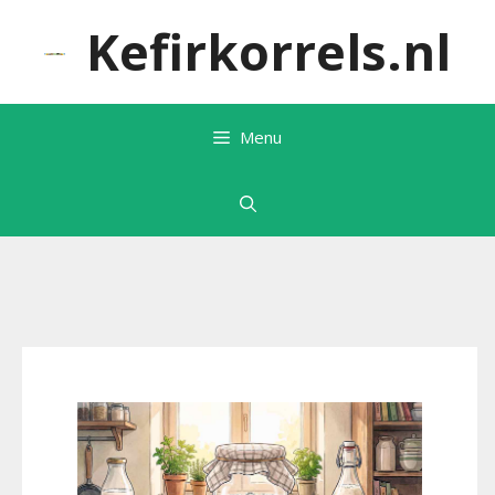
Ga
Kefirkorrels.nl
naar
de
inhoud
Menu