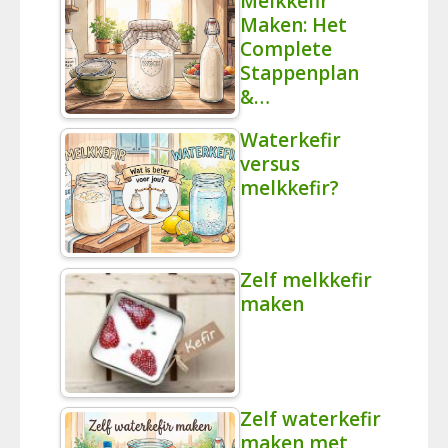
Melkkefir
Maken: Het
Complete
Stappenplan
&…
Waterkefir
versus
melkkefir?
Zelf melkkefir
maken
Zelf waterkefir
maken met