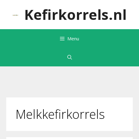
Ga
Kefirkorrels.nl
naar
de
inhoud
Menu
Melkkefirkorrels