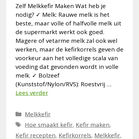
Zelf Melkkefir Maken Wat heb je
nodig? ✓ Melk: Rauwe melk is het
beste, maar volle of halfvolle melk uit
de supermarkt werkt ook goed.
Magere of vetarme melk zal ook wel
werken, maar de kefirkorrels geven de
voorkeur aan het volledige scala van
voeding dat gevonden wordt in volle
melk. ✓ Bolzeef
(Kunststof/Nylon/RVS): Roestvrij …
Lees verder
Categorieën
Melkkefir
Tags
Hoe smaakt kefir
,
Kefir maken
,
Kefir recepten
,
Kefirkorrels
,
Melkkefir
,