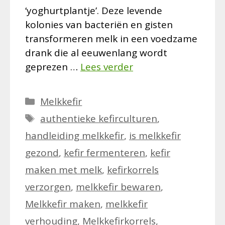
‘yoghurtplantje’. Deze levende
kolonies van bacteriën en gisten
transformeren melk in een voedzame
drank die al eeuwenlang wordt
geprezen …
Lees verder
Categorieën
Melkkefir
Tags
authentieke kefirculturen
,
handleiding melkkefir
,
is melkkefir
gezond
,
kefir fermenteren
,
kefir
maken met melk
,
kefirkorrels
verzorgen
,
melkkefir bewaren
,
Melkkefir maken
,
melkkefir
verhouding
,
Melkkefirkorrels
,