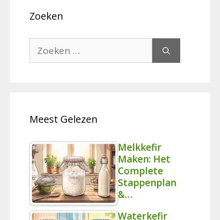
Zoeken
Zoek
naar:
Meest Gelezen
Melkkefir
Maken: Het
Complete
Stappenplan
&…
Waterkefir