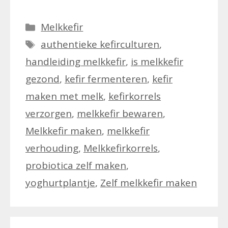
Categorieën
Melkkefir
Tags
authentieke kefirculturen
,
handleiding melkkefir
,
is melkkefir
gezond
,
kefir fermenteren
,
kefir
maken met melk
,
kefirkorrels
verzorgen
,
melkkefir bewaren
,
Melkkefir maken
,
melkkefir
verhouding
,
Melkkefirkorrels
,
probiotica zelf maken
,
yoghurtplantje
,
Zelf melkkefir maken