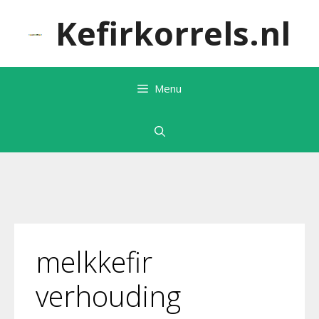
Ga
Kefirkorrels.nl
naar
de
inhoud
Menu
melkkefir
verhouding