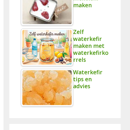
maken
Zelf
waterkefir
maken met
waterkefirko
rrels
Waterkefir
tips en
advies