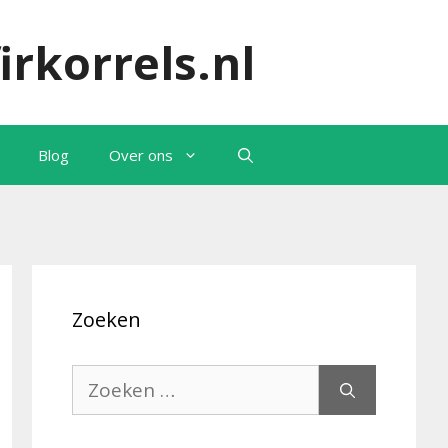
irkorrels.nl
Blog
Over ons
Zoeken
Zoek
naar: