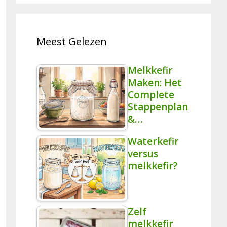
Meest Gelezen
Melkkefir
Maken: Het
Complete
Stappenplan
&…
Waterkefir
versus
melkkefir?
Zelf
melkkefir