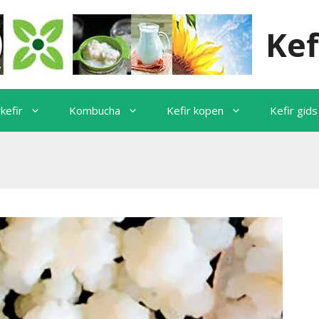
Kef
kefir
Kombucha
Kefir kopen
Kefir gids