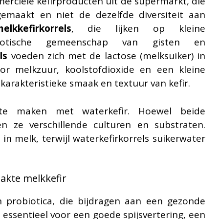
mmerciële kefirproducten uit de supermarkt, die
maakt en niet de dezelfde diversiteit aan
elkkefirkorrels
, die lijken op kleine
biotische gemeenschap van gisten en
ls
voeden zich met de lactose (melksuiker) in
or melkzuur, koolstofdioxide en een kleine
 karakteristieke smaak en textuur van kefir.
 te maken met waterkefir. Hoewel beide
n ze verschillende culturen en substraten.
in melk, terwijl waterkefirkorrels suikerwater
akte melkkefir
n probiotica, die bijdragen aan een gezonde
 essentieel voor een goede spijsvertering, een