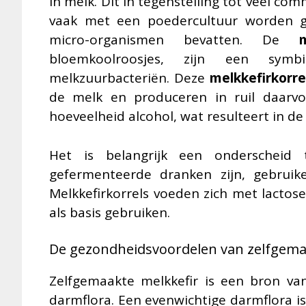
in melk. Dit in tegenstelling tot veel co
vaak met een poedercultuur worden ge
micro-organismen bevatten. De
m
bloemkoolroosjes, zijn een sym
melkzuurbacteriën. Deze
melkkefirkorre
de melk en produceren in ruil daarvo
hoeveelheid alcohol, wat resulteert in de
Het is belangrijk een onderscheid
gefermenteerde dranken zijn, gebruike
Melkkefirkorrels voeden zich met lactose 
als basis gebruiken.
De gezondheidsvoordelen van zelfgema
Zelfgemaakte melkkefir is een bron va
darmflora. Een evenwichtige darmflora is