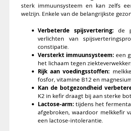
sterk immuunsysteem en kan zelfs ee
welzijn. Enkele van de belangrijkste gezo
Verbeterde spijsvertering:
de pr
verlichten van spijsverterings
constipatie.
Versterkt immuunsysteem:
een g
het lichaam tegen ziekteverwekker
Rijk aan voedingsstoffen:
melkkef
fosfor, vitamine B12 en magnesium
Kan de botgezondheid verbeter
K2 in kefir draagt bij aan sterke bo
Lactose-arm:
tijdens het fermenta
afgebroken, waardoor melkkefir 
een lactose-intolerantie.