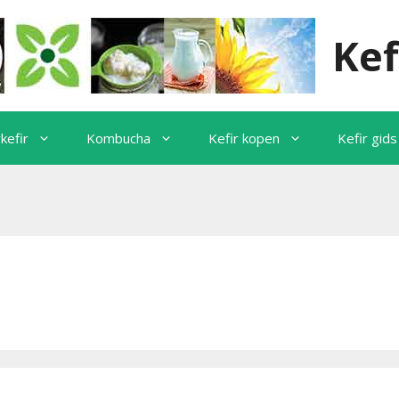
Kef
kefir
Kombucha
Kefir kopen
Kefir gids