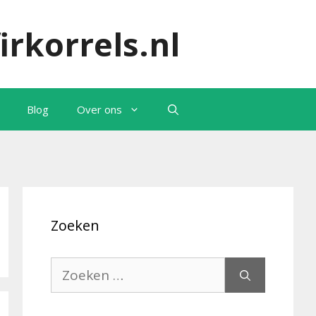
irkorrels.nl
Blog
Over ons
Zoeken
Zoek
naar: