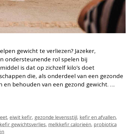
elpen gewicht te verliezen? Jazeker,
en ondersteunende rol spelen bij
ddel is dat op zichzelf kilo’s doet
nschappen die, als onderdeel van een gezonde
ken en behouden van een gezond gewicht. …
ieet
,
eiwit kefir
,
gezonde levensstijl
,
kefir en afvallen
,
kefir gewichtsverlies
,
melkkefir calorieën
,
probiotica
ën