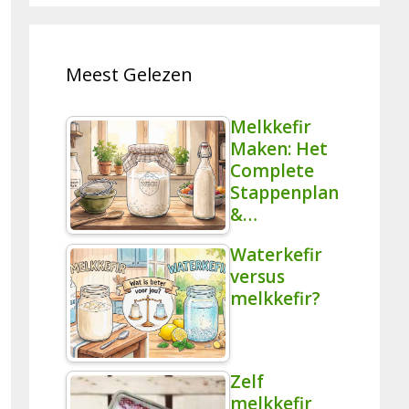
Meest Gelezen
Melkkefir
Maken: Het
Complete
Stappenplan
&…
Waterkefir
versus
melkkefir?
Zelf
melkkefir