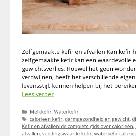
Zelfgemaakte kefir en afvallen Kan kefir h
zelfgemaakte kefir kan een waardevolle 
gewichtsverlies. Hoewel het geen wondermi
verdwijnen, heeft het verschillende eige
levensstijl, kunnen helpen bij het berei
Lees verder
Categorieën
Melkkefir
,
Waterkefir
Tags
calorieën kefir
,
darmgezondheid en gewicht
,
d
Kefir en afvallen: de complete gids over calorieën
,
afvallen
,
voedingswaarde kefir
,
waterkefir calorie