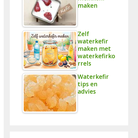
maken
Zelf
waterkefir
maken met
waterkefirko
rrels
Waterkefir
tips en
advies