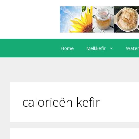
Ga
naar
de
inhoud
Home
Melkkefir
Water
calorieën kefir