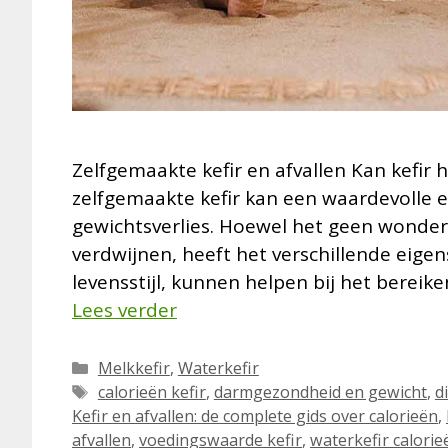
Zelfgemaakte kefir en afvallen Kan kefir h
zelfgemaakte kefir kan een waardevolle 
gewichtsverlies. Hoewel het geen wondermi
verdwijnen, heeft het verschillende eige
levensstijl, kunnen helpen bij het berei
Lees verder
Categorieën
Melkkefir
,
Waterkefir
Tags
calorieën kefir
,
darmgezondheid en gewicht
,
d
Kefir en afvallen: de complete gids over calorieën
,
afvallen
,
voedingswaarde kefir
,
waterkefir calorie