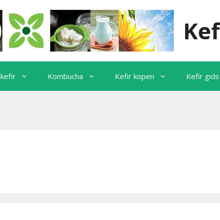
Kef
kefir
Kombucha
Kefir kopen
Kefir gids