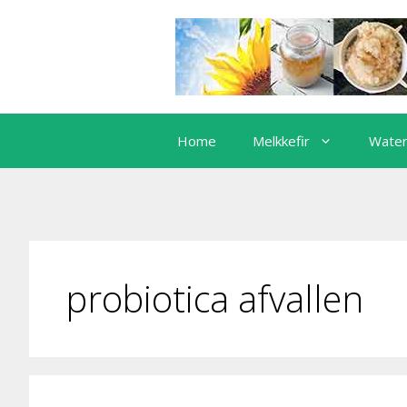
Ga
naar
de
inhoud
Home
Melkkefir
Water
probiotica afvallen