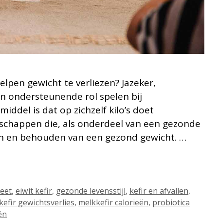
elpen gewicht te verliezen? Jazeker,
en ondersteunende rol spelen bij
ddel is dat op zichzelf kilo’s doet
nschappen die, als onderdeel van een gezonde
ken en behouden van een gezond gewicht. …
ieet
,
eiwit kefir
,
gezonde levensstijl
,
kefir en afvallen
,
kefir gewichtsverlies
,
melkkefir calorieën
,
probiotica
ën