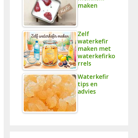
maken
Zelf
waterkefir
maken met
waterkefirko
rrels
Waterkefir
tips en
advies