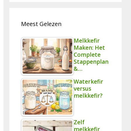
Meest Gelezen
Melkkefir
Maken: Het
Complete
Stappenplan
&…
Waterkefir
versus
melkkefir?
Zelf
melkkefir