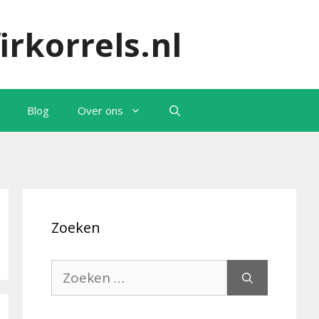
irkorrels.nl
Blog
Over ons
Zoeken
Zoek
naar: