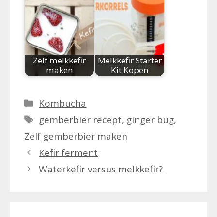
Zelf melkkefir
Melkkefir Starter
maken
Kit Kopen
Categorieën
Kombucha
Tags
gemberbier recept
,
ginger bug
,
Zelf gemberbier maken
Kefir ferment
Waterkefir versus melkkefir?