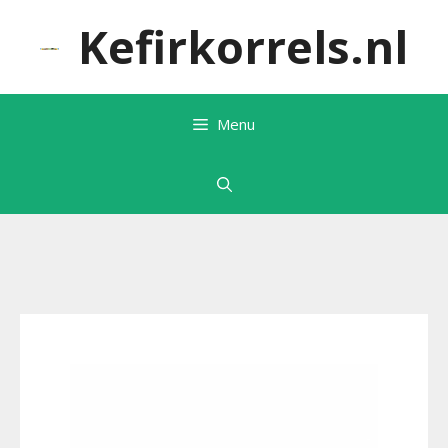
Ga
Kefirkorrels.nl
naar
de
inhoud
Menu