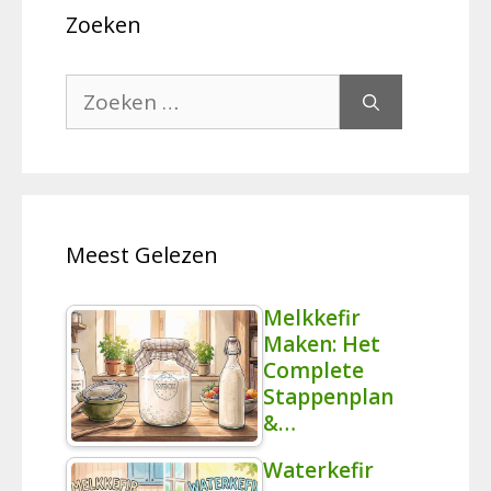
Zoeken
Zoek
naar:
Meest Gelezen
Melkkefir
Maken: Het
Complete
Stappenplan
&…
Waterkefir