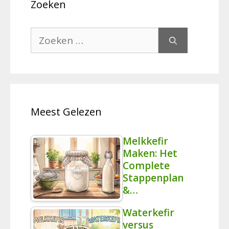
Zoeken
Zoek
naar:
Meest Gelezen
Melkkefir
Maken: Het
Complete
Stappenplan
&…
Waterkefir
versus