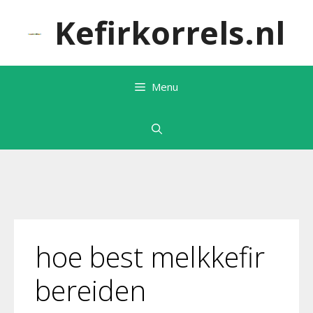
Ga
Kefirkorrels.nl
naar
de
inhoud
Menu
hoe best melkkefir
bereiden