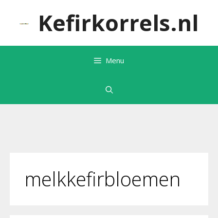
Ga
Kefirkorrels.nl
naar
de
inhoud
Menu
melkkefirbloemen