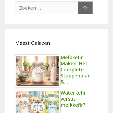
Zoek
naar:
Meest Gelezen
Melkkefir
Maken: Het
Complete
Stappenplan
&…
Waterkefir
versus
melkkefir?