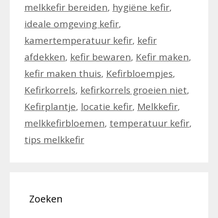
melkkefir bereiden
,
hygiëne kefir
,
ideale omgeving kefir
,
kamertemperatuur kefir
,
kefir
afdekken
,
kefir bewaren
,
Kefir maken
,
kefir maken thuis
,
Kefirbloempjes
,
Kefirkorrels
,
kefirkorrels groeien niet
,
Kefirplantje
,
locatie kefir
,
Melkkefir
,
melkkefirbloemen
,
temperatuur kefir
,
tips melkkefir
Zoeken