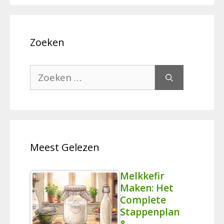
Zoeken
Zoek
naar:
Meest Gelezen
Melkkefir
Maken: Het
Complete
Stappenplan