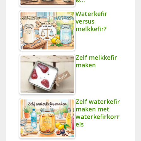
&…
Waterkefir
versus
melkkefir?
Zelf melkkefir
maken
Zelf waterkefir
maken met
waterkefirkorr
els