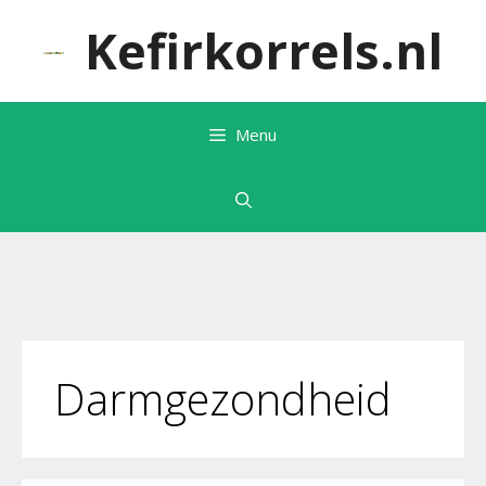
Ga
Kefirkorrels.nl
naar
de
inhoud
Menu
Darmgezondheid