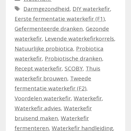
Tags
Darmgezondheid
,
DIY waterkefir
,
Eerste fermentatie waterkefir (F1)
,
Gefermenteerde dranken
,
Gezonde
waterkefir
,
Levende waterkefirkorrels
,
Natuurlijke probiotica
,
Probiotica
waterkefir
,
Probiotische dranken
,
Recept waterkefir
,
SCOBY
,
Thuis
waterkefir brouwen
,
Tweede
fermentatie waterkefir (F2)
,
Voordelen waterkefir
,
Waterkefir
,
Waterkefir advies
,
Waterkefir
bruisend maken
,
Waterkefir
fermenteren
,
Waterkefir handleiding
,