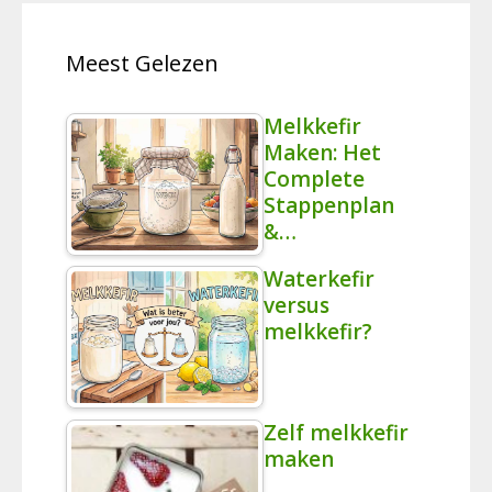
Meest Gelezen
Melkkefir
Maken: Het
Complete
Stappenplan
&…
Waterkefir
versus
melkkefir?
Zelf melkkefir
maken