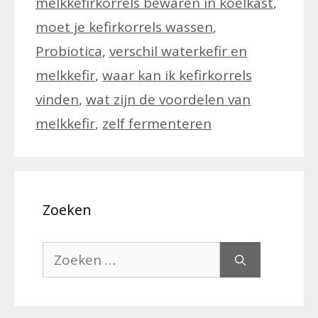
melkkefirkorrels bewaren in koelkast
,
moet je kefirkorrels wassen
,
Probiotica
,
verschil waterkefir en
melkkefir
,
waar kan ik kefirkorrels
vinden
,
wat zijn de voordelen van
melkkefir
,
zelf fermenteren
Zoeken
Zoek
naar: