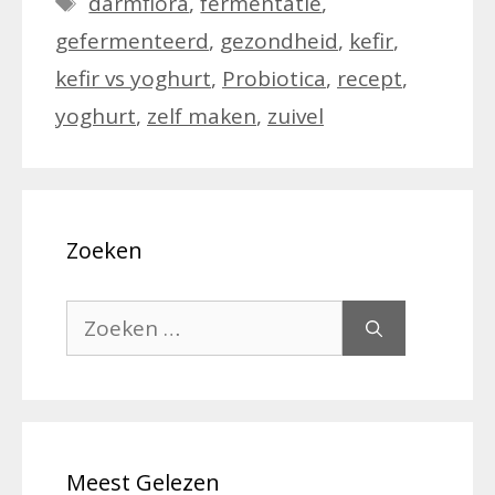
darmflora
,
fermentatie
,
gefermenteerd
,
gezondheid
,
kefir
,
kefir vs yoghurt
,
Probiotica
,
recept
,
yoghurt
,
zelf maken
,
zuivel
Zoeken
Zoek
naar:
Meest Gelezen