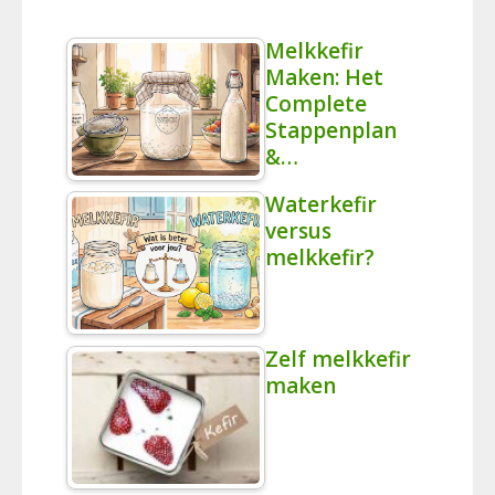
Melkkefir
Maken: Het
Complete
Stappenplan
&…
Waterkefir
versus
melkkefir?
Zelf melkkefir
maken