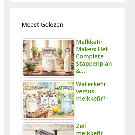
Meest Gelezen
Melkkefir
Maken: Het
Complete
Stappenplan
&…
Waterkefir
versus
melkkefir?
Zelf
melkkefir