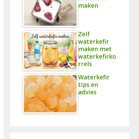
maken
Zelf
waterkefir
maken met
waterkefirko
rrels
Waterkefir
tips en
advies