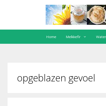
Ga
naar
de
inhoud
Home
Melkkefir
Water
opgeblazen gevoel