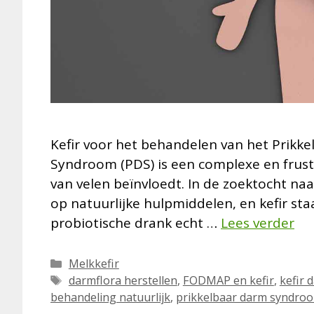
Kefir voor het behandelen van het Prik
Syndroom (PDS) is een complexe en frust
van velen beïnvloedt. In de zoektocht na
op natuurlijke hulpmiddelen, en kefir sta
probiotische drank echt …
Lees verder
Categorieën
Melkkefir
Tags
darmflora herstellen
,
FODMAP en kefir
,
kefir 
behandeling natuurlijk
,
prikkelbaar darm syndro