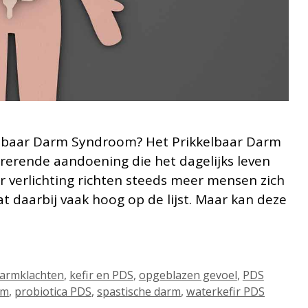
kelbaar Darm Syndroom? Het Prikkelbaar Darm
rerende aandoening die het dagelijks leven
ar verlichting richten steeds meer mensen zich
at daarbij vaak hoog op de lijst. Maar kan deze
darmklachten
,
kefir en PDS
,
opgeblazen gevoel
,
PDS
om
,
probiotica PDS
,
spastische darm
,
waterkefir PDS