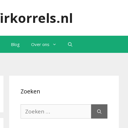
irkorrels.nl
Blog
Over ons
Zoeken
Zoek
naar: