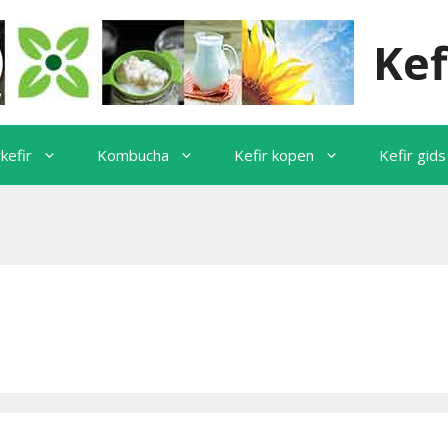
Kef
kefir
Kombucha
Kefir kopen
Kefir gids