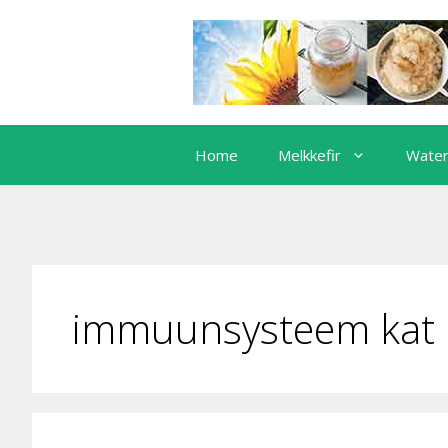
Ga
naar
de
inhoud
Home
Melkkefir
Water
immuunsysteem kat