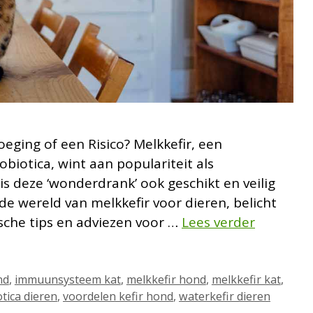
eging of een Risico? Melkkefir, een
iotica, wint aan populariteit als
 deze ‘wonderdrank’ ook geschikt en veilig
 de wereld van melkkefir voor dieren, belicht
sche tips en adviezen voor …
Lees verder
nd
,
immuunsysteem kat
,
melkkefir hond
,
melkkefir kat
,
tica dieren
,
voordelen kefir hond
,
waterkefir dieren