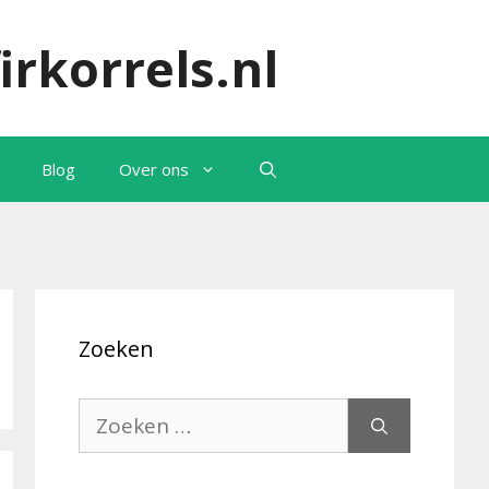
irkorrels.nl
Blog
Over ons
Zoeken
Zoek
naar: