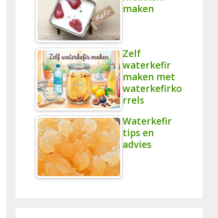
maken
Zelf
waterkefir
maken met
waterkefirko
rrels
Waterkefir
tips en
advies