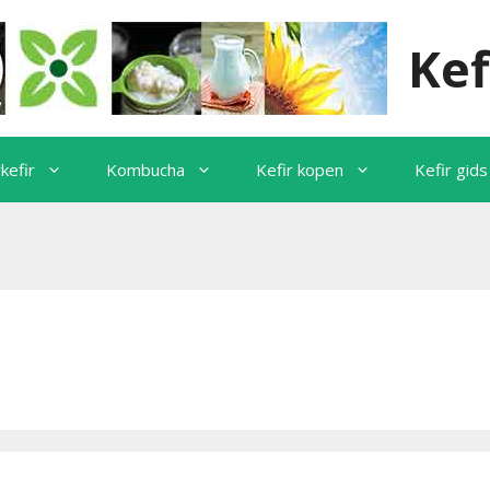
Kef
kefir
Kombucha
Kefir kopen
Kefir gids