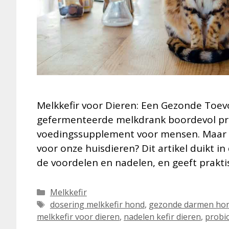
Melkkefir voor Dieren: Een Gezonde Toevo
gefermenteerde melkdrank boordevol prob
voedingssupplement voor mensen. Maar is
voor onze huisdieren? Dit artikel duikt in
de voordelen en nadelen, en geeft prakti
Categorieën
Melkkefir
Tags
dosering melkkefir hond
,
gezonde darmen ho
melkkefir voor dieren
,
nadelen kefir dieren
,
probio