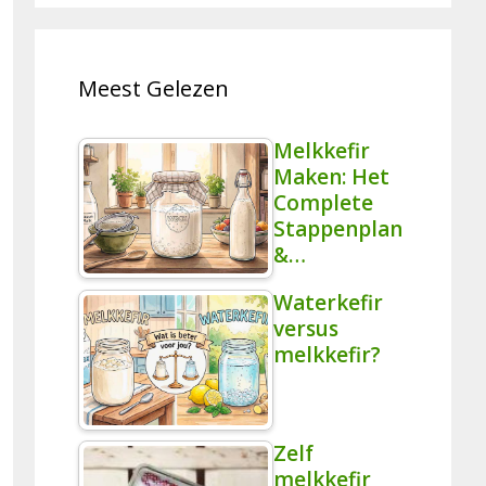
Meest Gelezen
Melkkefir
Maken: Het
Complete
Stappenplan
&…
Waterkefir
versus
melkkefir?
Zelf
melkkefir